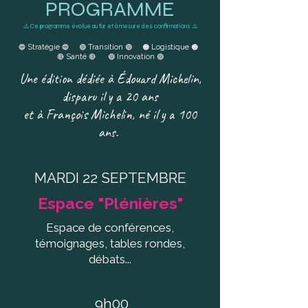
PROGRAMME
⚠️ Ce programme évolue au fur et à mesure des confirmations ⚠️
Stratégie
Transition
Logistique
🔵
🔵 🟢
🟢 🟠
🟠
Santé
Innovation
🔴
🔴 🟣
🟣
Une édition dédiée à Édouard Michelin,
disparu il y a 20 ans
et à François Michelin, né il y a 100
ans.
MARDI 22 SEPTEMBRE
Espace "Plénières"
Espace de conférences,
témoignages, tables rondes,
débats...
9h00