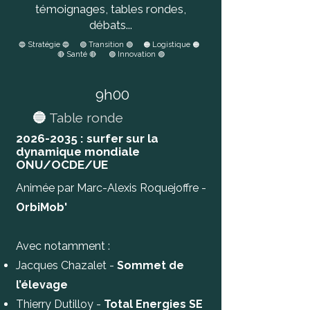
témoignages, tables rondes,
débats...
Stratégie
Transition
Logistique
🔵
🔵 🟢
🟢 🟠
🟠
Santé
Innovation
🔴
🔴 🟣
🟣
9h00
🔵
Table ronde
2026-2035
: surfer sur la
dynamique mondiale
ONU/OCDE/UE
Animée par Marc-Alexis Roquejoffre -
OrbiMob'
Avec notamment :
Jacques Chazalet -
Sommet de
l’élevage
Thierry Dutilloy -
Total Energies SE