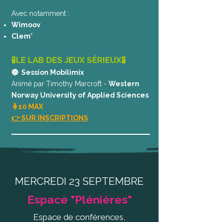
Avec notamment :
Wimoov
Clem'
🧪LE LAB DES JEUX SÉRIEUX🧪
🔵 Session Mobilimix
Animé par Timothy Marcroft -
Western
Norway University of Applied Sciences
🧍10 MAX
👉 SUR INSCRIPTIONS
MERCREDI 23 SEPTEMBRE
Espace "Plénières"
Espace de conférences,