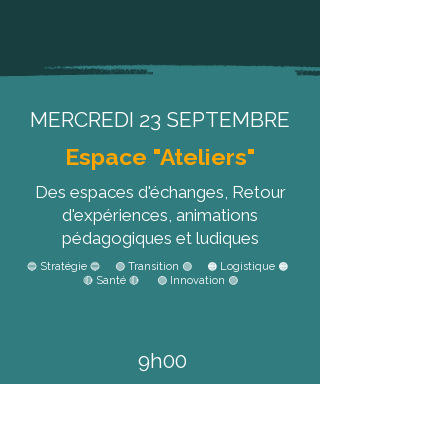
MERCREDI 23 SEPTEMBRE
Espace "Ateliers"
Des espaces d'échanges, Retour
d'expériences, animations
pédagogiques et ludiques
Stratégie
Transition
Logistique
🔵
🔵 🟢
🟢 🟠
🟠
Santé
Innovation
🔴
🔴 🟣
🟣
9h00
SALLE 5 (ACADÉMIE DES
MOBILITÉS)