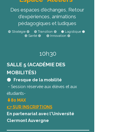
Des espaces d'échanges, Retour
d'expériences, animations
pédagogiques et ludiques
Stratégie
Transition
Logistique
🔵
🔵 🟢
🟢 🟠
🟠
Santé
Innovation
🔴
🔴 🟣
🟣
10h30
SALLE 5 (ACADÉMIE DES
MOBILITÉS)
🟢 Fresque de la mobilité
- Session réservée aux élèves et aux
étudiants-
🧍80 MAX
👉 SUR INSCRIPTIONS
En partenariat avec l'Université
Clermont Auvergne