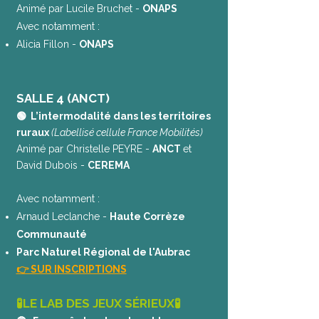
Animé par Lucile Bruchet -
ONAPS
Avec notamment :
Alicia Fillon -
ONAPS
SALLE 4 (ANCT)
🟢 L’intermodalité dans les territoires
ruraux
(Labellisé cellule France Mobilités)
Animé par Christelle PEYRE -
ANCT
et
David Dubois -
CEREMA
Avec notamment :
Arnaud Leclanche -
Haute Corrèze
Communauté
Parc Naturel Régional de l'Aubrac
👉 SUR INSCRIPTIONS
🧪LE LAB DES JEUX SÉRIEUX🧪