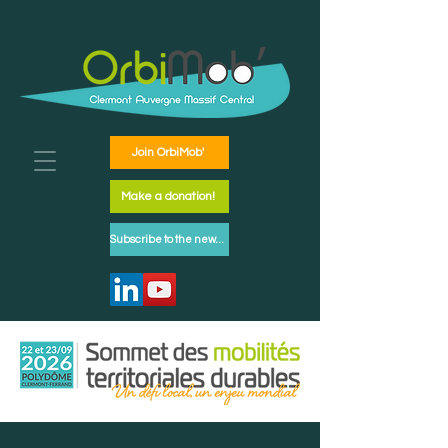
Join OrbiMob'
Make a donation!
Subscribe to the newsletter