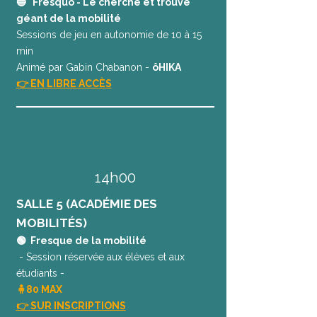
🔵 Fresquô - Le cherche et trouve
géant de la mobilité
Sessions de jeu en autonomie de 10 à 15
min
Animé par Gabin Chabanon -
ôHIKA
👉 EN LIBRE ACCÈS
14h00
SALLE 5 (ACADÉMIE DES
MOBILITÉS)
🟢 Fresque de la mobilité
- Session réservée aux élèves et aux
étudiants -
🧍80 MAX
👉 SUR INSCRIPTIONS