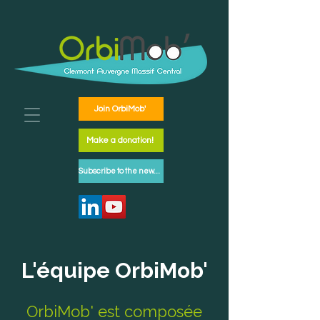
Join OrbiMob'
Make a donation!
Subscribe to the newsletter
L'équipe OrbiMob'
OrbiMob' est composée