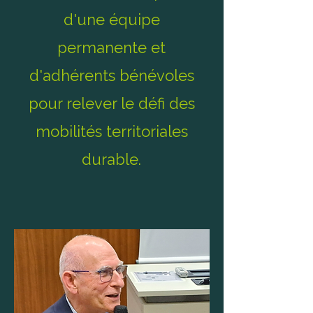
d'une équipe
permanente et
d'adhérents bénévoles
pour relever le défi des
mobilités territoriales
durable.