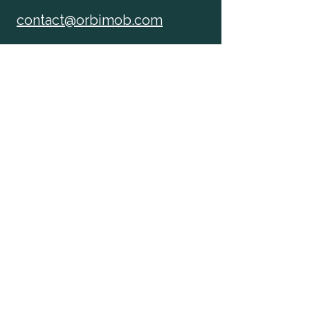
contact@orbimob.com
patrick olive
President
Francoise Perret-Bernard
Territorial developer
Association OrbiMob'
IADT - 51, boulevard François
Mitterrand
63000 Clermont-Ferrand
association.orbimob@gmail.com