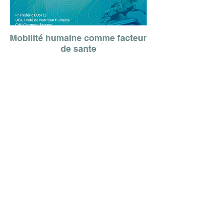
Mobilité humaine comme facteur
de sante
Patrick Oliva
Président
Françoise Bernard
Chef du projet OrbiMob'
Association OrbiMob’
IADT - 51, boulevard François