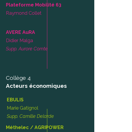
Plateforme Mobilité 63
Raymond Collet
AVERE AuRA
Didier Malga
Supp. Aurore Comte
Collège 4
Acteurs économiques
EBULIS
Marie Gatignol
Supp. Camille Delarde
Méthelec / AGRIPOWER