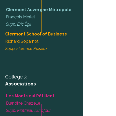
Clermont Auvergne Métropole
François Merlet
Supp. Éric Égli
Clermont School of Business
Richard Soparnot
Supp. Florence Puiseux
Collège 3
Associations
Les Monts qui Pétillent
Blandine Chazelle
Supp. Matthieu Durafour