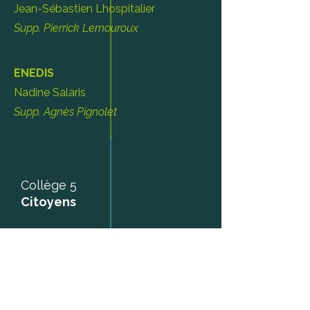
Jean-Sébastien Lhospitalier
Supp. Pierrick Lemouroux
ENEDIS
Nadine Salaris
Supp. Agnès Pignolet
Collège 5
Citoyens
Patrick Oliva
François Pelletier
Marc-Alexis Roquejoffre