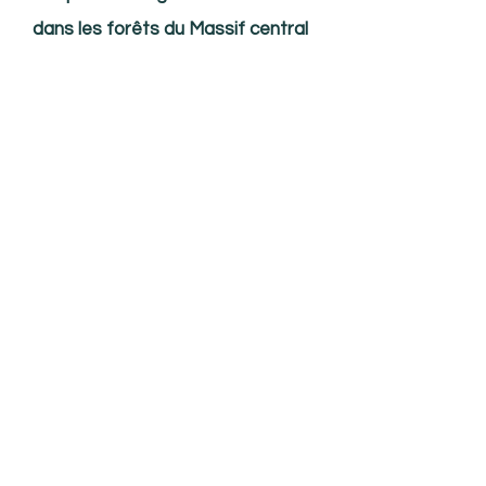
dans les forêts du Massif central
: une opportunité de contribution
pour les entreprises du Massif
central
Niveau 2 - Salle 9-10
avec
Frédérique Morvillier -
Commissariat Massif central
Christelle Peyre- Commissariat
Massif central
Guillaume David - Communes
forestières du Massif central
Mohamed Larbi Keffala - Groupe
La Poste