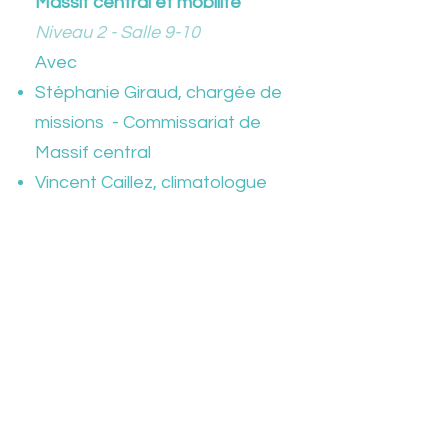
Massif central et mobilité
Niveau 2 - Salle 9-10
Avec
Stéphanie Giraud, chargée de
missions - Commissariat de
Massif central
Vincent Caillez, climatologue
14h | Une vision systémique
pour une intermodalité
réussie, l’exemple des SERM
territoriaux.
Niveau 2 - Salle 11-13 -
Plénière
Animation : François Pelletier,