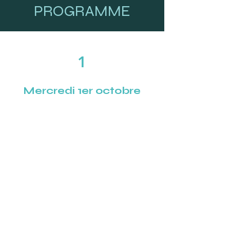
PROGRAMME
1
Mercredi 1er octobre
9h–11h30 | Inauguration
officielle
Amphithéâtre
Animation : Marc-Alexis
Roquejoffre, journaliste
Temps 1 - Le défi d’une