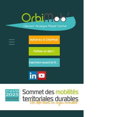
Adhérez à OrbiMob'
Faites un don !
Inscrivez-vous à la Newsletter