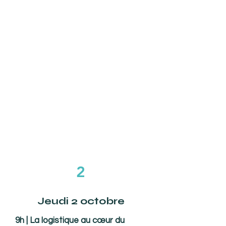
School of Business
Pascal Grand - Mob’In France
Sébastien Gouttebel -
Association des Maires
Ruraux 63 / Territoire
d’Energie 63
Membres de la Commission
transports / Comité de Massif
2
Jeudi 2 octobre
9h | La logistique au cœur du