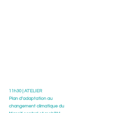
Martine Duclos - ONAPS
Claude Vincent - Medef 63
Christelle Savignat - La Poste
Benoit Baisle-Dailliez -
Cabinet Orion
Richard Soparnot Clermont
School of Business
Fabien Marlin - Convention
des Entreprises pour le Climat
Massif central
11h30 | ATELIER
Plan d’adaptation au
changement climatique du