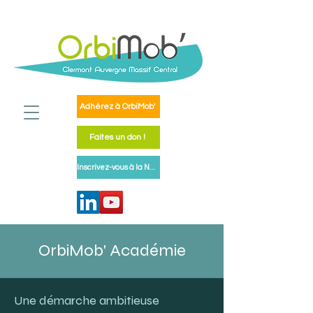
Adhérez à OrbiMob'
Faites un don !
Inscrivez-vous à la Newsletter
OrbiMob' Académie
Une démarche ambitieuse